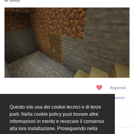
Rispondi
RexIlDoggo
,
Fren62
,
Sere
,
Lordlory95
,
mattiello18
e
8
altri
hanno
visto.
Questo sito usa dei cookie tecnici e di terze
parti. Nella cookie policy puoi trovare altre
informazioni in merito e revocare il consenso
alla loro installazione. Proseguendo nella