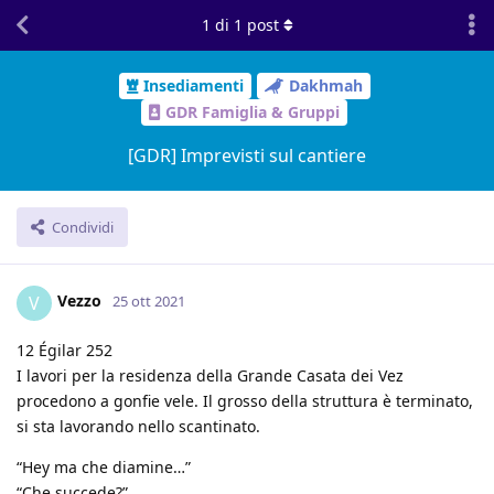
1
di
1
post
Insediamenti
Dakhmah
GDR Famiglia & Gruppi
[GDR] Imprevisti sul cantiere
Condividi
Vezzo
V
25 ott 2021
12 Égilar 252
I lavori per la residenza della Grande Casata dei Vez
procedono a gonfie vele. Il grosso della struttura è terminato,
si sta lavorando nello scantinato.
“Hey ma che diamine…”
“Che succede?”