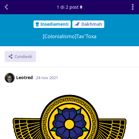
1
di
2
post
Insediamenti
Dakhmah
[Colonialismo]Tav'Toxa
Condividi
Leotred
24 nov 2021