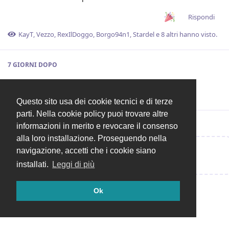
Rispondi
KayT
,
Vezzo
,
RexIlDoggo
,
Borgo94n1
,
Stardel
e
8
altri
hanno visto.
7 GIORNI
DOPO
Sere
ha aggiunto
tag
.
Dakhmah
Questo sito usa dei cookie tecnici e di terze
parti. Nella cookie policy puoi trovare altre
informazioni in merito e revocare il consenso
alla loro installazione. Proseguendo nella
navigazione, accetti che i cookie siano
Rispondi alla discussione...
installati.
Leggi di più
Ok