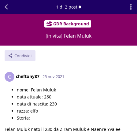
1
di
2
post
GDR Background
[in vita] Felan Muluk
Condividi
cheftony87
C
25 nov 2021
nome: Felan Muluk
data attuale: 260
data di nascita: 230
razza: elfo
Storia:
Felan Muluk nato il 230 da Ziram Muluk e Naenre Yvalee