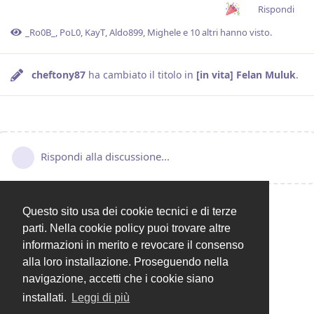
Rispondi
_Ro0B_
,
PoL0
,
KayT
,
Aldo899
,
Mighele
e
10
altri
hanno visto.
cheftony87
ha cambiato il titolo in
[in vita] Felan Muluk
.
Rispondi alla discussione...
Questo sito usa dei cookie tecnici e di terze
parti. Nella cookie policy puoi trovare altre
informazioni in merito e revocare il consenso
alla loro installazione. Proseguendo nella
navigazione, accetti che i cookie siano
installati.
Leggi di più