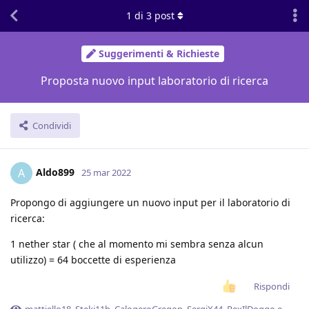
1
di
3
post
Suggerimenti & Richieste
Proposta nuovo input laboratorio di ricerca
Condividi
Aldo899
A
25 mar 2022
Propongo di aggiungere un nuovo input per il laboratorio di
ricerca:
1 nether star ( che al momento mi sembra senza alcun
utilizzo) = 64 boccette di esperienza
Rispondi