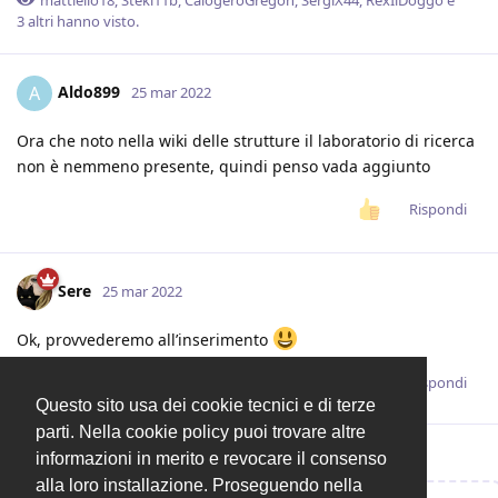
mattiello18
,
Steki11b
,
CalogeroGregon
,
SergiX44
,
RexIlDoggo
e
3
altri
hanno visto.
Aldo899
A
25 mar 2022
Ora che noto nella wiki delle strutture il laboratorio di ricerca
non è nemmeno presente, quindi penso vada aggiunto
Rispondi
Sere
25 mar 2022
Ok, provvederemo all’inserimento
Rispondi
Questo sito usa dei cookie tecnici e di terze
parti. Nella cookie policy puoi trovare altre
informazioni in merito e revocare il consenso
alla loro installazione. Proseguendo nella