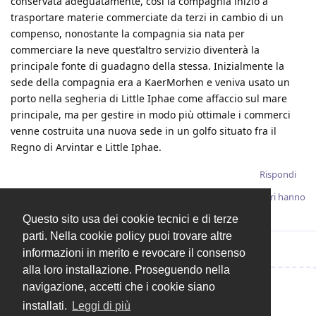
conservata adeguatamente, così la compagnia inizio a
trasportare materie commerciate da terzi in cambio di un
compenso, nonostante la compagnia sia nata per
commerciare la neve quest’altro servizio diventerà la
principale fonte di guadagno della stessa. Inizialmente la
sede della compagnia era a KaerMorhen e veniva usato un
porto nella segheria di Little Iphae come affaccio sul mare
principale, ma per gestire in modo più ottimale i commerci
venne costruita una nuova sede in un golfo situato fra il
Regno di Arvintar e Little Iphae.
Rispondi
Steki11b
,
Aldo899
,
Borgo94n1
,
SergiX44
,
Animalesco
e
2
altri
hanno
visto.
Questo sito usa dei cookie tecnici e di terze
parti. Nella cookie policy puoi trovare altre
informazioni in merito e revocare il consenso
alla loro installazione. Proseguendo nella
navigazione, accetti che i cookie siano
Rispondi alla discussione...
installati.
Leggi di più