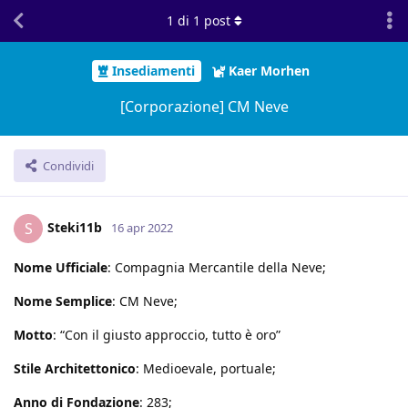
1
di
1
post
Insediamenti
Kaer Morhen
[Corporazione] CM Neve
Condividi
Steki11b
S
16 apr 2022
Nome Ufficiale
: Compagnia Mercantile della Neve;
Nome Semplice
: CM Neve;
Motto
: “Con il giusto approccio, tutto è oro”
Stile Architettonico
: Medioevale, portuale;
Anno di Fondazione
: 283;