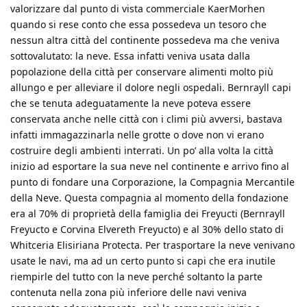
valorizzare dal punto di vista commerciale KaerMorhen
quando si rese conto che essa possedeva un tesoro che
nessun altra città del continente possedeva ma che veniva
sottovalutato: la neve. Essa infatti veniva usata dalla
popolazione della città per conservare alimenti molto più
allungo e per alleviare il dolore negli ospedali. Bernrayll capi
che se tenuta adeguatamente la neve poteva essere
conservata anche nelle città con i climi più avversi, bastava
infatti immagazzinarla nelle grotte o dove non vi erano
costruire degli ambienti interrati. Un po’ alla volta la città
inizio ad esportare la sua neve nel continente e arrivo fino al
punto di fondare una Corporazione, la Compagnia Mercantile
della Neve. Questa compagnia al momento della fondazione
era al 70% di proprietà della famiglia dei Freyucti (Bernrayll
Freyucto e Corvina Elvereth Freyucto) e al 30% dello stato di
Whitceria Elisiriana Protecta. Per trasportare la neve venivano
usate le navi, ma ad un certo punto si capi che era inutile
riempirle del tutto con la neve perché soltanto la parte
contenuta nella zona più inferiore delle navi veniva