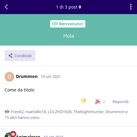
1
di
3
post
Benvenuto!
Hola
Condividi
Drummon
D
10 ott 2021
Come da titolo
Rispondi
2
Fren62
,
mattiello18
,
LOLZHD1926
,
TheNightHunter
,
Drummon
e
15
altri
hanno visto.
Animalesco